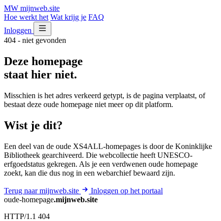
MW
mijnweb
.site
Hoe werkt het
Wat krijg je
FAQ
Inloggen
404 - niet gevonden
Deze homepage
staat hier niet.
Misschien is het adres verkeerd getypt, is de pagina verplaatst, of
bestaat deze oude homepage niet meer op dit platform.
Wist je dit?
Een deel van de oude XS4ALL-homepages is door de Koninklijke
Bibliotheek gearchiveerd. Die webcollectie heeft UNESCO-
erfgoedstatus gekregen. Als je een verdwenen oude homepage
zoekt, kan die dus nog in een webarchief bewaard zijn.
Terug naar mijnweb.site
Inloggen op het portaal
oude-homepage
.mijnweb.site
HTTP/1.1 404