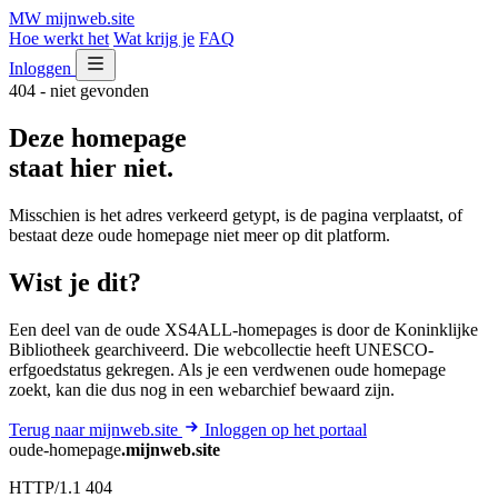
MW
mijnweb
.site
Hoe werkt het
Wat krijg je
FAQ
Inloggen
404 - niet gevonden
Deze homepage
staat hier niet.
Misschien is het adres verkeerd getypt, is de pagina verplaatst, of
bestaat deze oude homepage niet meer op dit platform.
Wist je dit?
Een deel van de oude XS4ALL-homepages is door de Koninklijke
Bibliotheek gearchiveerd. Die webcollectie heeft UNESCO-
erfgoedstatus gekregen. Als je een verdwenen oude homepage
zoekt, kan die dus nog in een webarchief bewaard zijn.
Terug naar mijnweb.site
Inloggen op het portaal
oude-homepage
.mijnweb.site
HTTP/1.1 404